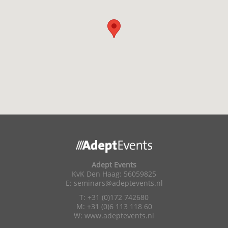
Adept Events
KvK Den Haag: 56059825
E:
seminars@adeptevents.nl
T: +31 (0)172 742680
M: +31 (0)6 113 118 60
W:
www.adeptevents.nl