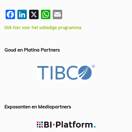
F
Li
X
W
E
a
n
h
m
Klik hier voor het volledige programma
c
k
at
ai
e
e
s
l
b
dI
A
Goud en Platina Partners
o
n
p
o
p
k
Exposanten en Mediapartners