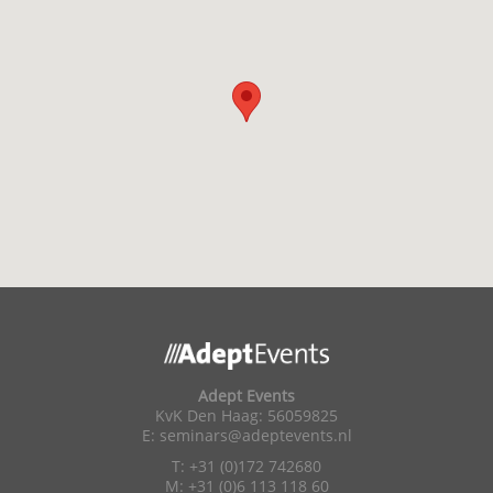
Adept Events
KvK Den Haag: 56059825
E:
seminars@adeptevents.nl
T: +31 (0)172 742680
M: +31 (0)6 113 118 60