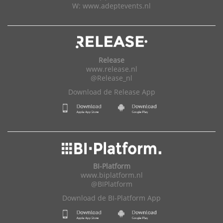
W:
www.adeptevents.nl
Release
www.release.nl
@Release_nl
Download de Release App
BI-Platform
www.biplatform.nl
@BIPlatform
Download de BI-Platform App