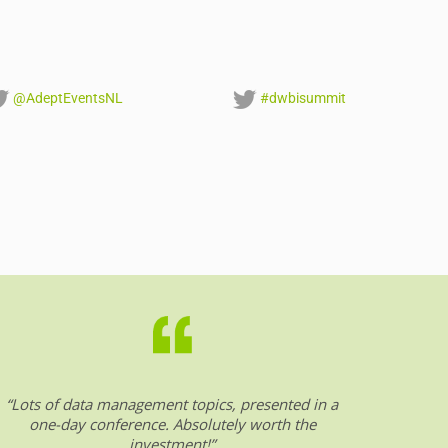
@AdeptEventsNL
#dwbisummit
“Lots of data management topics, presented in a
“DW &
one-day conference. Absolutely worth the
date o
investment!”