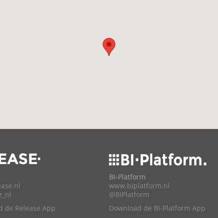
BI-Platform
ase.nl
www.biplatform.nl
e_nl
@BIPlatform
 de Release App
Download de BI-Platform App