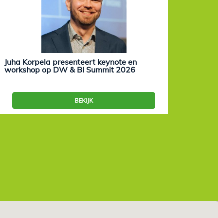
Juha Korpela presenteert keynote en
Eevam
workshop op DW & BI Summit 2026
work
BEKIJK