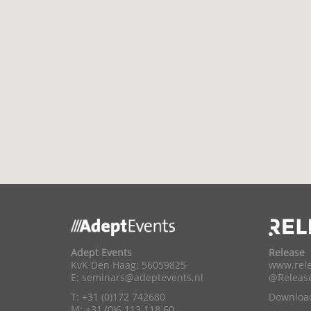
Adept Events
Release
KvK Den Haag: 56059825
www.rele
E:
seminars@adeptevents.nl
@Releas
T: +31 (0)172 742680
Download
M: +31 (0)6 113 118 60