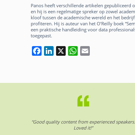
Panos heeft verschillende artikelen gepubliceerd op
en hij is een regelmatige spreker op zowel academi
kloof tussen de academische wereld en het bedrij
profiteren. Hij is auteur van het O’Reilly boek “S
een praktische handleiding voor data professiona
toegepast.
F
Li
X
W
E
a
n
h
m
c
k
at
ai
e
e
s
l
b
dI
A
o
n
p
o
p
k
“Good quality content from experienced speakers
Loved it!”