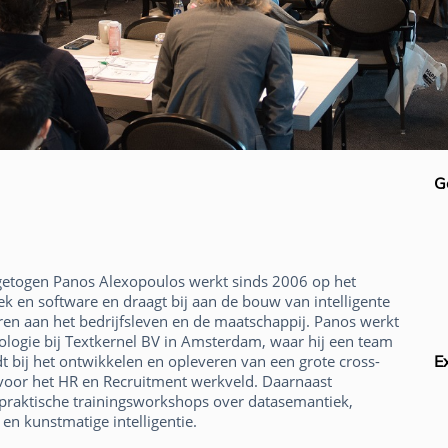
G
getogen Panos Alexopoulos werkt sinds 2006 op het
ek en software en draagt bij aan de bouw van intelligente
en aan het bedrijfsleven en de maatschappij. Panos werkt
logie bij Textkernel BV in Amsterdam, waar hij een team
dt bij het ontwikkelen en opleveren van een grote cross-
E
voor het HR en Recruitment werkveld. Daarnaast
j praktische trainingsworkshops over datasemantiek,
 en kunstmatige intelligentie.