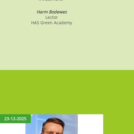
Harm Bodewes
Lector
HAS Green Academy
23-12-2025
15-12