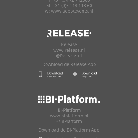
M: +31 (0)6 113 118 60
W:
www.adeptevents.nl
Release
www.release.nl
@Release_nl
Download de Release App
BI-Platform
www.biplatform.nl
@BIPlatform
Download de BI-Platform App