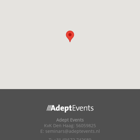
Adept Events
KvK Den Haag: 56059825
E:
seminars@adeptevents.nl
T: +31 (0)172 742680