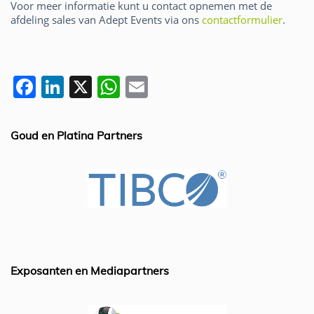
Voor meer informatie kunt u contact opnemen met de
afdeling sales van Adept Events via ons
contactformulier
.
F
Li
X
W
E
a
n
h
m
c
k
at
ai
Goud en Platina Partners
e
e
s
l
b
dI
A
o
n
p
o
p
k
Exposanten en Mediapartners