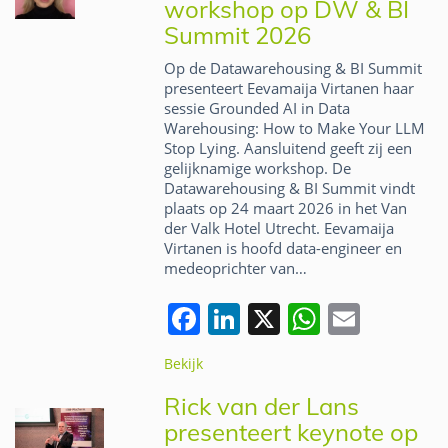
workshop op DW & BI
o
n
p
Summit 2026
o
p
Op de Datawarehousing & BI Summit
k
presenteert Eevamaija Virtanen haar
sessie Grounded AI in Data
Warehousing: How to Make Your LLM
Stop Lying. Aansluitend geeft zij een
gelijknamige workshop. De
Datawarehousing & BI Summit vindt
plaats op 24 maart 2026 in het Van
der Valk Hotel Utrecht. Eevamaija
Virtanen is hoofd data-engineer en
medeoprichter van…
F
Li
X
W
E
a
n
h
m
Bekijk
c
k
at
ai
Rick van der Lans
e
e
s
l
presenteert keynote op
b
dI
A