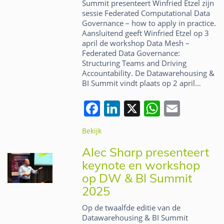
k
Summit presenteert Winfried Etzel zijn
sessie Federated Computational Data
Governance – how to apply in practice.
Aansluitend geeft Winfried Etzel op 3
april de workshop Data Mesh –
Federated Data Governance:
Structuring Teams and Driving
Accountability. De Datawarehousing &
BI Summit vindt plaats op 2 april…
F
Li
X
W
E
a
n
h
m
Bekijk
c
k
at
ai
Alec Sharp presenteert
e
e
s
l
keynote en workshop
b
dI
A
op DW & BI Summit
o
n
p
2025
o
p
Op de twaalfde editie van de
k
Datawarehousing & BI Summit