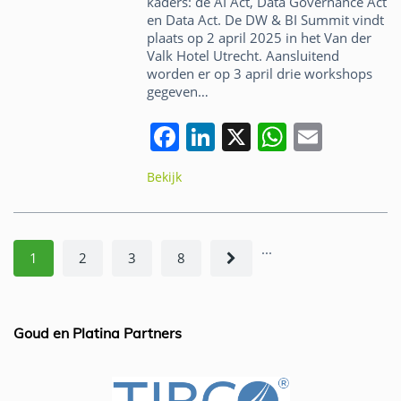
kaders: de AI Act, Data Governance Act
en Data Act. De DW & BI Summit vindt
plaats op 2 april 2025 in het Van der
Valk Hotel Utrecht. Aansluitend
worden er op 3 april drie workshops
gegeven…
F
Li
X
W
E
a
n
h
m
Bekijk
c
k
at
ai
e
e
s
l
b
dI
A
...
1
2
3
8
o
n
p
o
p
k
Goud en Platina Partners