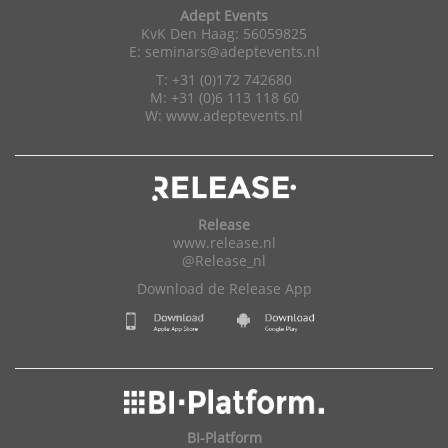
Adept Events
KvK Den Haag: 56059825
E:
seminars@adeptevents.nl
T: +31 (0)172 742680
M: +31 (0)6 113 118 60
W:
www.adeptevents.nl
Release
www.release.nl
@Release_nl
Download de Release App
BI-Platform