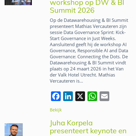
workshop op DW & BI
o
n
p
Summit 2026
o
p
Op de Datawarehousing & BI Summit
k
presenteert Mathias Vercauteren zijn
sessie Data Governance Sprint: Kick-
Start Governance in Just Weeks.
Aansluitend geeft hij de workshop AI
Governance, Responsible AI and Data
Governance: Connecting the Dots. De
Datawarehousing & BI Summit vindt
plaats op 24 maart 2026 in het Van
der Valk Hotel Utrecht. Mathias
Vercauteren is…
F
Li
X
W
E
a
n
h
m
Bekijk
c
k
at
ai
Juha Korpela
e
e
s
l
presenteert keynote en
b
dI
A