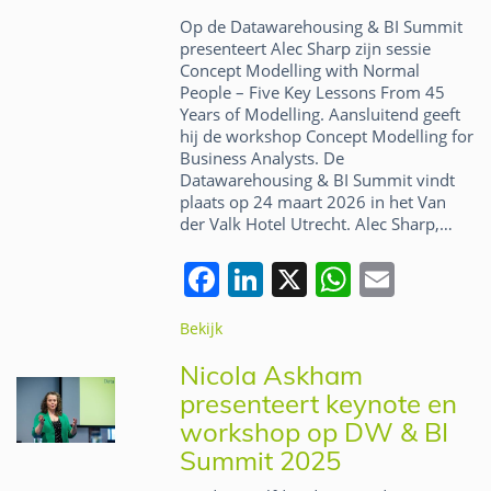
o
p
Op de Datawarehousing & BI Summit
k
presenteert Alec Sharp zijn sessie
Concept Modelling with Normal
People – Five Key Lessons From 45
Years of Modelling. Aansluitend geeft
hij de workshop Concept Modelling for
Business Analysts. De
Datawarehousing & BI Summit vindt
plaats op 24 maart 2026 in het Van
der Valk Hotel Utrecht. Alec Sharp,…
F
Li
X
W
E
a
n
h
m
Bekijk
c
k
at
ai
Nicola Askham
e
e
s
l
presenteert keynote en
b
dI
A
workshop op DW & BI
o
n
p
Summit 2025
o
p