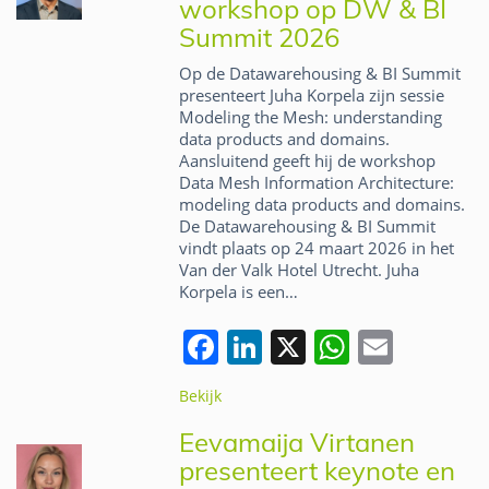
workshop op DW & BI
o
n
p
Summit 2026
o
p
Op de Datawarehousing & BI Summit
k
presenteert Juha Korpela zijn sessie
Modeling the Mesh: understanding
data products and domains.
Aansluitend geeft hij de workshop
Data Mesh Information Architecture:
modeling data products and domains.
De Datawarehousing & BI Summit
vindt plaats op 24 maart 2026 in het
Van der Valk Hotel Utrecht. Juha
Korpela is een…
F
Li
X
W
E
a
n
h
m
Bekijk
c
k
at
ai
Eevamaija Virtanen
e
e
s
l
presenteert keynote en
b
dI
A