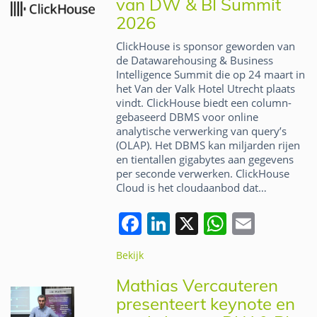
van DW & BI Summit
2026
ClickHouse is sponsor geworden van
de Datawarehousing & Business
Intelligence Summit die op 24 maart in
het Van der Valk Hotel Utrecht plaats
vindt. ClickHouse biedt een column-
gebaseerd DBMS voor online
analytische verwerking van query’s
(OLAP). Het DBMS kan miljarden rijen
en tientallen gigabytes aan gegevens
per seconde verwerken. ClickHouse
Cloud is het cloudaanbod dat…
F
Li
X
W
E
a
n
h
m
Bekijk
c
k
at
ai
Mathias Vercauteren
e
e
s
l
presenteert keynote en
b
dI
A