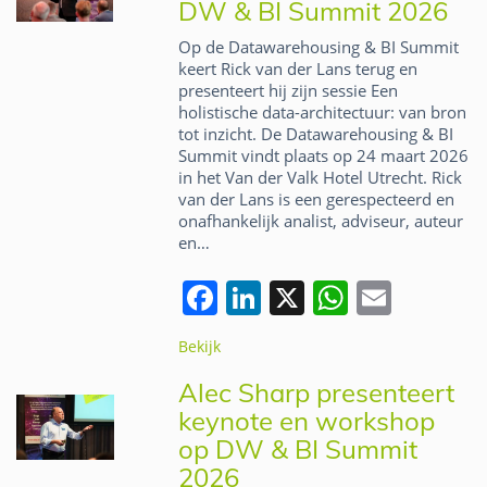
DW & BI Summit 2026
o
n
p
Op de Datawarehousing & BI Summit
o
p
keert Rick van der Lans terug en
presenteert hij zijn sessie Een
k
holistische data-architectuur: van bron
tot inzicht. De Datawarehousing & BI
Summit vindt plaats op 24 maart 2026
in het Van der Valk Hotel Utrecht. Rick
van der Lans is een gerespecteerd en
onafhankelijk analist, adviseur, auteur
en…
F
Li
X
W
E
a
n
h
m
Bekijk
c
k
at
ai
Alec Sharp presenteert
e
e
s
l
keynote en workshop
b
dI
A
op DW & BI Summit
o
n
p
2026