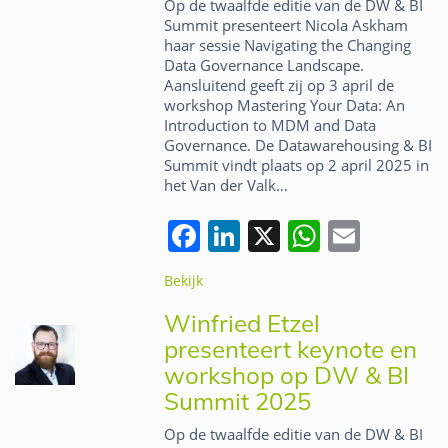
Op de twaalfde editie van de DW & BI
k
Summit presenteert Nicola Askham
haar sessie Navigating the Changing
Data Governance Landscape.
Aansluitend geeft zij op 3 april de
workshop Mastering Your Data: An
Introduction to MDM and Data
Governance. De Datawarehousing & BI
Summit vindt plaats op 2 april 2025 in
het Van der Valk…
F
Li
X
W
E
a
n
h
m
Bekijk
c
k
at
ai
Winfried Etzel
e
e
s
l
presenteert keynote en
b
dI
A
workshop op DW & BI
o
n
p
Summit 2025
o
p
Op de twaalfde editie van de DW & BI