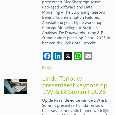
presenteert Alec Sharp zijn sessie
Packaged Software and Data
Modelling – The Surprising Reasons
Behind Implementation Failures.
Aansluitend geeft hij de workshop
Concept Modelling for Business
Analysts. De Datawarehousing & BI
Summit vindt plaats op 2 april 2025 in
het Van der Valk Hotel Utrecht….
F
Li
X
W
E
a
n
h
m
Bekijk
c
k
at
ai
Linda Terlouw
e
e
s
l
presenteert keynote op
b
dI
A
DW & BI Summit 2025
o
n
p
Op de twaalfde editie van de DW & BI
o
p
Summit presenteert Linda Terlouw
haar sessie Innovatie binnen wettelijke
k