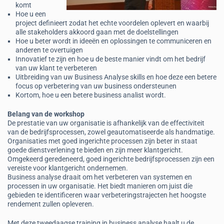
komt
Hoe u een
project definieert zodat het echte voordelen oplevert en waarbij
alle stakeholders akkoord gaan met de doelstellingen
Hoe u beter wordt in ideeën en oplossingen te communiceren en
anderen te overtuigen
Innovatief te zijn en hoe u de beste manier vindt om het bedrijf
van uw klant te verbeteren
Uitbreiding van uw Business Analyse skills en hoe deze een betere
focus op verbetering van uw business ondersteunen
Kortom, hoe u een betere business analist wordt.
Belang van de workshop
De prestatie van uw organisatie is afhankelijk van de effectiviteit
van de bedrijfsprocessen, zowel geautomatiseerde als handmatige.
Organisaties met goed ingerichte processen zijn beter in staat
goede dienstverlening te bieden en zijn meer klantgericht.
Omgekeerd geredeneerd, goed ingerichte bedrijfsprocessen zijn een
vereiste voor klantgericht ondernemen.
Business analyse draait om het verbeteren van systemen en
processen in uw organisatie. Het biedt manieren om juist díe
gebieden te identificeren waar verbeteringstrajecten het hoogste
rendement zullen opleveren.
Met deze tweedaagse training in business analyse haalt u de