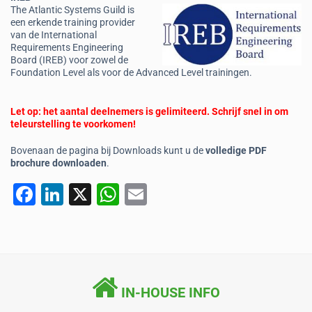
The Atlantic Systems Guild is
een erkende training provider
van de International
Requirements Engineering
Board (IREB) voor zowel de
Foundation Level als voor de Advanced Level trainingen.
Let op: het aantal deelnemers is gelimiteerd. Schrijf snel in om
teleurstelling te voorkomen!
Bovenaan de pagina bij Downloads kunt u de
volledige PDF
brochure downloaden
.
F
Li
X
W
E
a
n
h
m
c
k
at
ai
e
e
s
l
b
dI
A
IN-HOUSE INFO
o
n
p