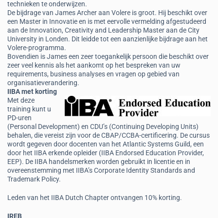
technieken te onderwijzen.
De bijdrage van James Archer aan Volere is groot. Hij beschikt over
een Master in Innovatie en is met eervolle vermelding afgestudeerd
aan de Innovation, Creativity and Leadership Master aan de City
University in Londen. Dit leidde tot een aanzienlijke bijdrage aan het
Volere-programma.
Bovendien is James een zeer toegankelijk persoon die beschikt over
zeer veel kennis als het aankomt op het bespreken van uw
requirements, business analyses en vragen op gebied van
organisatieverandering.
IIBA met korting
Met deze
training kunt u
PD-uren
(Personal Development) en CDU’s (Continuing Developing Units)
behalen, die vereist zijn voor de CBAP/CCBA-certificering. De cursus
wordt gegeven door docenten van het Atlantic Systems Guild, een
door het IIBA erkende opleider (IIBA Endorsed Education Provider,
EEP). De IIBA handelsmerken worden gebruikt in licentie en in
overeenstemming met IIBA’s Corporate Identity Standards and
Trademark Policy.
Leden van het IIBA Dutch Chapter ontvangen 10% korting.
IREB