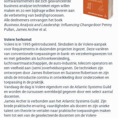
softwareafnemers die zich geavanceerde
business analyse technieken eigen willen
maken en zo een bijdrage willen leveren aan
de verbetering van bedrijfsprocessen.
Alle deelnemers ontvangen het boek
Business Analysis and Leadership: Influencing Change
door Penny
Pullan, James Archer et al.
Volere herkomst
Volere is in 1995 geïntroduceerd. Sindsdien is de Volere-aanpak
voor Requirements in duizenden projecten ingezet. Deze variëren
van conventionele toepassingen in bank- en verzekeringswezen tot
en met gebieden als luchtverkeersleiding,
luchtvaartmaatschappijen, de auto-industrie, telecom operators en
een veelheid aan (semi-)overheidsorganen. De technieken zijn
ontworpen door James Robertson en Suzanne Robertson en zijn
sinds de introductie continu in ontwikkeling door onderzoeken en
toepassing in de praktijk.
Vandaag de dag is Volere eigendom van de Atlantic Systems Guild
en worden de cursussen wereldwijd gegeven door een select aantal
docenten.
James Archer is verbonden aan het Atlantic Systems Guild. Zijn
brede praktische ervaring, vaardigheden als docent en zijn unieke
talent om theorie te vertalen naar praktische toepassingen maken
hem tot een van de geselecteerde docenten om de Volere-